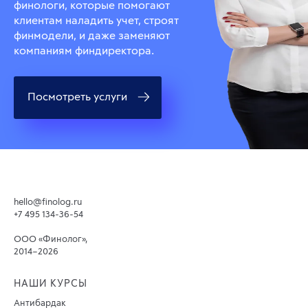
финологи, которые помогают
клиентам наладить учет, строят
финмодели, и даже заменяют
компаниям финдиректора.
Посмотреть услуги
hello@finolog.ru
+7 495 134-36-54
ООО «Финолог»,
2014–2026
НАШИ КУРСЫ
Антибардак